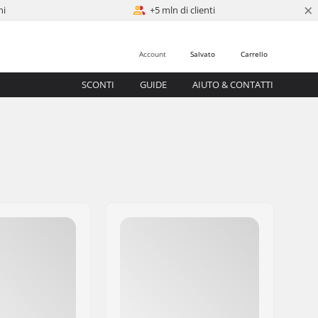
×
ni
+5 mln di clienti
Account
Salvato
Carrello
SCONTI
GUIDE
AIUTO & CONTATTI