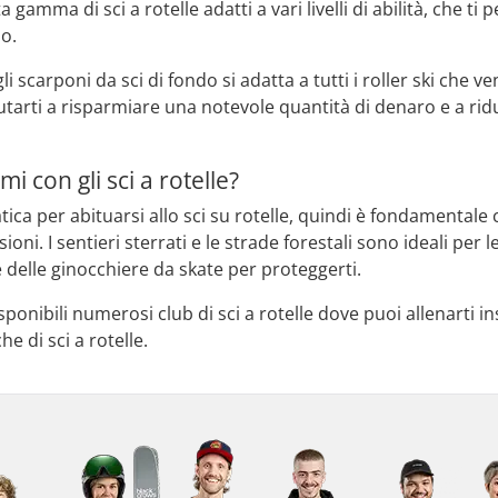
 gamma di sci a rotelle adatti a vari livelli di abilità, che t
no.
i scarponi da sci di fondo si adatta a tutti i roller ski che 
tarti a risparmiare una notevole quantità di denaro e a ridu
mi con gli sci a rotelle?
tica per abituarsi allo sci su rotelle, quindi è fondamentale c
oni. I sentieri sterrati e le strade forestali sono ideali per 
 delle ginocchiere da skate per proteggerti.
onibili numerosi club di sci a rotelle dove puoi allenarti insi
he di sci a rotelle.