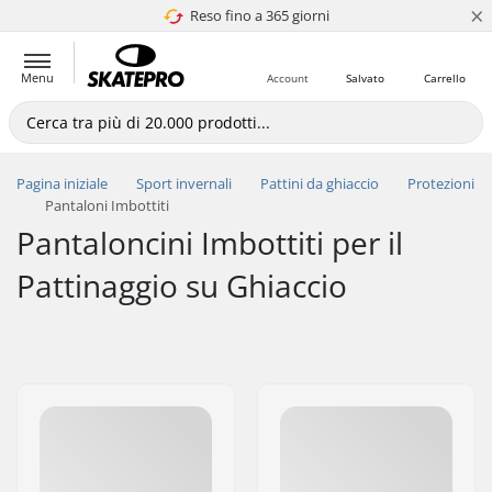
×
Corrispondenza di prezzo
Reso fino a 365 giorni
Menu
Account
Salvato
Carrello
Pagina iniziale
Sport invernali
Pattini da ghiaccio
Protezioni
Pantaloni Imbottiti
Pantaloncini Imbottiti per il
Pattinaggio su Ghiaccio