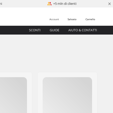
×
ni
+5 mln di clienti
Account
Salvato
Carrello
SCONTI
GUIDE
AIUTO & CONTATTI