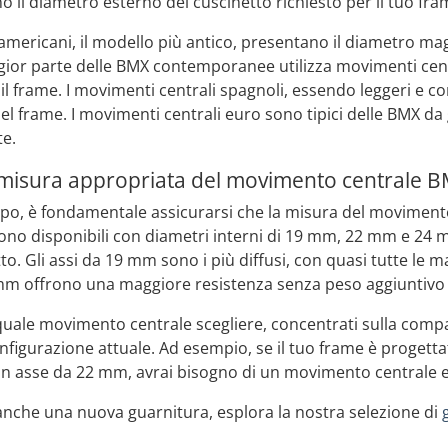
o il diametro esterno del cuscinetto richiesto per il tuo fra
americani, il modello più antico, presentano il diametro magg
gior parte delle BMX contemporanee utilizza movimenti central
 il frame. I movimenti centrali spagnoli, essendo leggeri e 
nel frame. I movimenti centrali euro sono tipici delle BMX da 
te.
 misura appropriata del movimento centrale 
 tipo, è fondamentale assicurarsi che la misura del movimento 
ono disponibili con diametri interni di 19 mm, 22 mm e 24 m
tto. Gli assi da 19 mm sono i più diffusi, con quasi tutte le
mm offrono una maggiore resistenza senza peso aggiuntivo r
quale movimento centrale scegliere, concentrati sulla compat
configurazione attuale. Ad esempio, se il tuo frame è proget
 un asse da 22 mm, avrai bisogno di un movimento centrale
è anche una nuova guarnitura, esplora la nostra selezione di