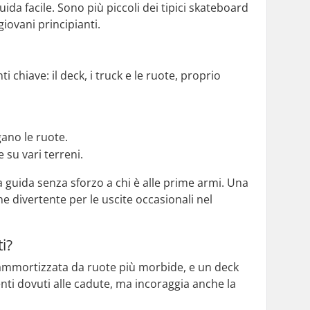
ida facile. Sono più piccoli dei tipici skateboard
iovani principianti.
hiave: il deck, i truck e le ruote, proprio
gano le ruote.
 su vari terreni.
 guida senza sforzo a chi è alle prime armi. Una
 divertente per le uscite occasionali nel
i?
, ammortizzata da ruote più morbide, e un deck
enti dovuti alle cadute, ma incoraggia anche la