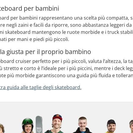
ateboard per bambini
board per bambini rappresentano una scelta più compatta, sp
e negli zaini e facili da riporre, sono abbastanza leggeri
mini skateboard mantengono le ruote morbide e i truck stabil
ti per mani e piedi più piccoli.
ola giusta per il proprio bambino
board cruiser perfetto per i più piccoli, valuta l’altezza, la ta
stretto e corto è l’ideale per i più piccini, mentre i deck le
uote più morbide garantiscono una guida più fluida e tolleran
ra guida alle taglie degli skateboard.