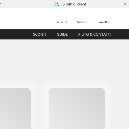
×
ni
+5 mln di clienti
Account
Salvato
Carrello
SCONTI
GUIDE
AIUTO & CONTATTI