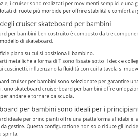
zie, i cruiser sono realizzati per movimenti semplici e una gu
tati di ruote più morbide per offrire stabilità e comfort ai g
 degli cruiser skateboard per bambini
rd per bambini ben costruito è composto da tre componenti c
 modello di skateboard.
ficie piana su cui si posiziona il bambino.
rti metalliche a forma di T sono fissate sotto il deck e colle
i cuscinetti, influenzano la fluidità con cui la tavola si muove
board cruiser per bambini sono selezionate per garantire una
si, uno skateboard cruiserboard per bambini offre un'opzione
o per andare e tornare da scuola.
eboard per bambini sono ideali per i principiant
rd ideale per principianti offre una piattaforma affidabile
e da gestire. Questa configurazione non solo riduce gli incid
a spinta.