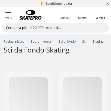
×
Spedizione rapida
+5 mln di clienti
Menu
Account
Salvato
Carrello
Pagina iniziale
Sport invernali
Sci di fondo
Sci
Skating
Sci da Fondo Skating