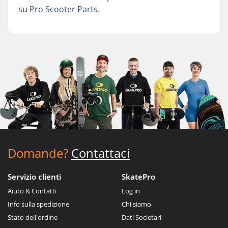
su
Pro Scooter Parts
.
Domande?
Contattaci
Servizio clienti
SkatePro
Aiuto & Contatti
Log in
Info sulla spedizione
Chi siamo
Stato dell'ordine
Dati Societari