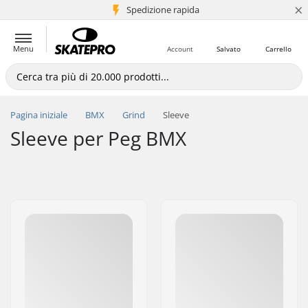
×
Spedizione rapida
+5 mln di clienti
Menu
Account
Salvato
Carrello
Pagina iniziale
BMX
Grind
Sleeve
Sleeve per Peg BMX