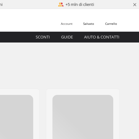
×
ni
+5 mln di clienti
Account
Salvato
Carrello
SCONTI
GUIDE
AIUTO & CONTATTI