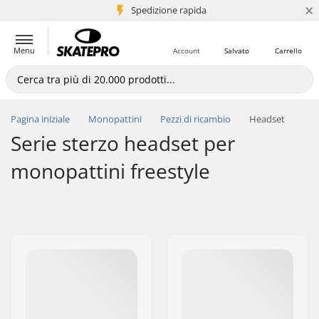
×
Spedizione rapida
+5 mln di clienti
Menu
Account
Salvato
Carrello
Pagina iniziale
Monopattini
Pezzi di ricambio
Headset
Serie sterzo headset per
monopattini freestyle