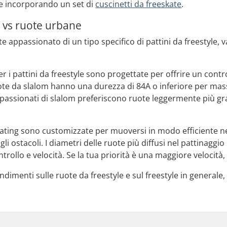
e incorporando un set di
cuscinetti da freeskate
.
 vs ruote urbane
e appassionato di un tipo specifico di pattini da freestyle, v
r i pattini da freestyle sono progettate per offrire un cont
te da slalom hanno una durezza di 84A o inferiore per mas
passionati di slalom preferiscono ruote leggermente più gra
ating sono customizzate per muoversi in modo efficiente nei
gli ostacoli. I diametri delle ruote più diffusi nel pattina
ntrollo e velocità. Se la tua priorità è una maggiore velocità
ndimenti sulle ruote da freestyle e sul freestyle in generale