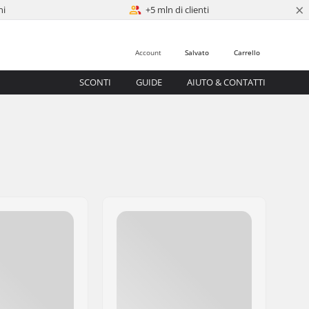
×
ni
+5 mln di clienti
Account
Salvato
Carrello
SCONTI
GUIDE
AIUTO & CONTATTI