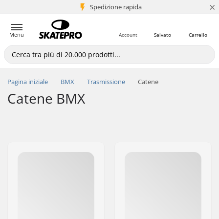
×
Spedizione rapida
+5 mln di clienti
Menu
Account
Salvato
Carrello
Pagina iniziale
BMX
Trasmissione
Catene
Catene BMX