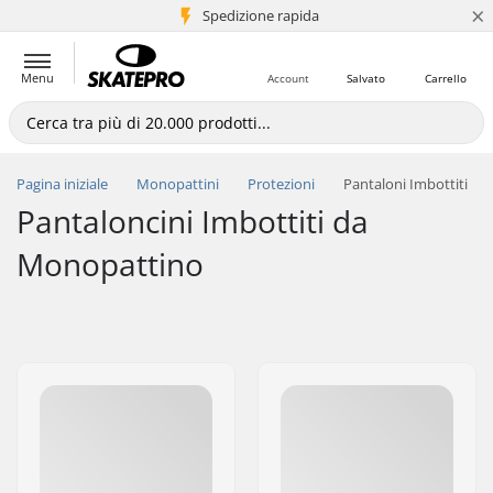
×
Spedizione rapida
+5 mln di clienti
Menu
Account
Salvato
Carrello
Pagina iniziale
Monopattini
Protezioni
Pantaloni Imbottiti
Pantaloncini Imbottiti da
Monopattino