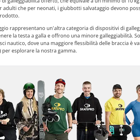
llo di galleggiabilità offerto, che equivale a un minimo di 10 
per adulti che per neonati, i giubbotti salvataggio devono pos
prodotto.
taggio rappresentano un'altra categoria di dispositivi di ga
ere la testa a galla e offrono una minore galleggiabilità. Son
ci nautico, dove una maggiore flessibilità delle braccia è va
 per esplorare la nostra gamma.