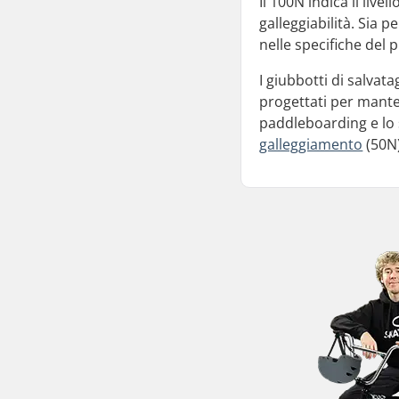
Il 100N indica il live
galleggiabilità. Sia 
nelle specifiche del 
I giubbotti di salva
progettati per manten
paddleboarding e lo s
galleggiamento
(50N)