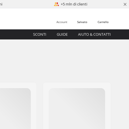
×
ni
+5 mln di clienti
Account
Salvato
Carrello
SCONTI
GUIDE
AIUTO & CONTATTI