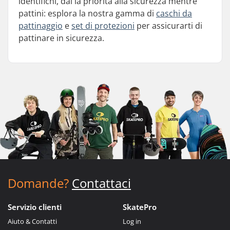
identifichi, dai la priorità alla sicurezza mentre
pattini: esplora la nostra gamma di
caschi da
pattinaggio
e
set di protezioni
per assicurarti di
pattinare in sicurezza.
Domande?
Contattaci
Servizio clienti
SkatePro
Aiuto & Contatti
Log in