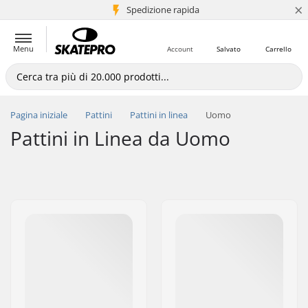
×
Spedizione rapida
+5 mln di clienti
Menu
Account
Salvato
Carrello
Pagina iniziale
Pattini
Pattini in linea
Uomo
Pattini in Linea da Uomo