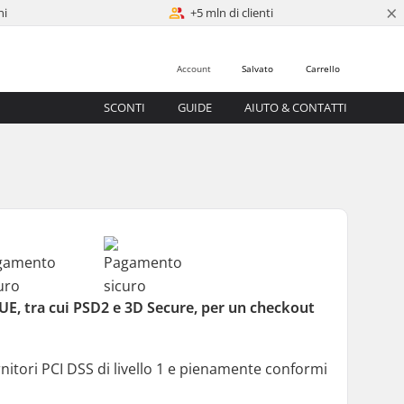
×
ni
+5 mln di clienti
Account
Salvato
Carrello
SCONTI
GUIDE
AIUTO & CONTATTI
UE, tra cui PSD2 e 3D Secure, per un checkout
rnitori PCI DSS di livello 1 e pienamente conformi