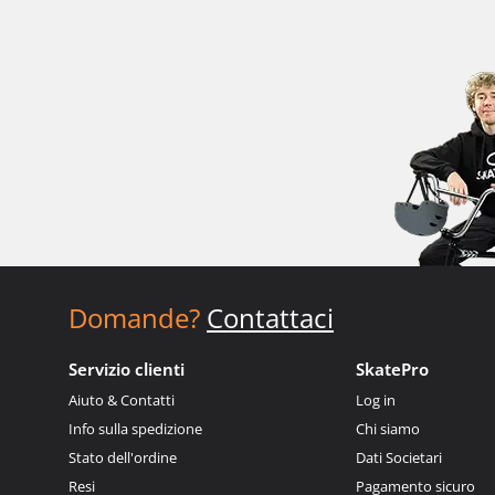
Domande?
Contattaci
Servizio clienti
SkatePro
Aiuto & Contatti
Log in
Info sulla spedizione
Chi siamo
Stato dell'ordine
Dati Societari
Resi
Pagamento sicuro