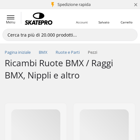
×
Spedizione rapida
+5 mln di clienti
Menu
Account
Salvato
Carrello
Pagina iniziale
BMX
Ruote e Parti
Pezzi
Ricambi Ruote BMX / Raggi
BMX, Nippli e altro