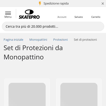
×
Spedizione rapida
+5 mln di clienti
Menu
Account
Salvato
Carrello
Pagina iniziale
Monopattini
Protezioni
Set di protezioni
Set di Protezioni da
Monopattino