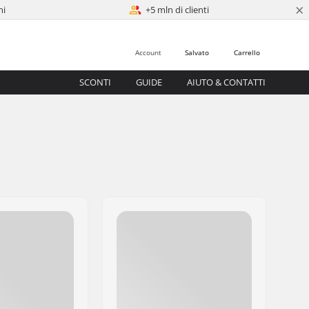
×
ni
+5 mln di clienti
Account
Salvato
Carrello
SCONTI
GUIDE
AIUTO & CONTATTI