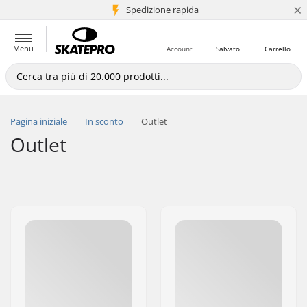
×
Spedizione rapida
+5 mln di clienti
Menu
Account
Salvato
Carrello
Pagina iniziale
In sconto
Outlet
Outlet