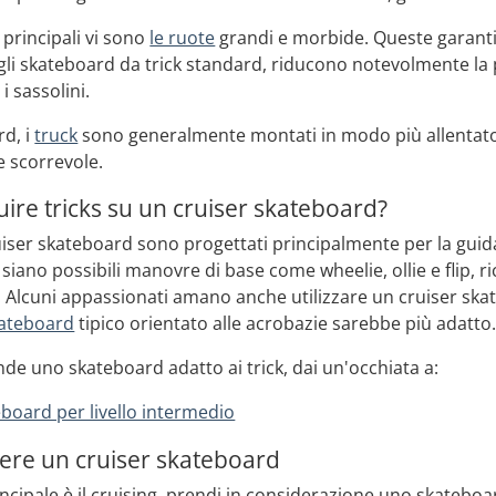
e principali vi sono
le ruote
grandi e morbide. Queste garantis
 agli skateboard da trick standard, riducono notevolmente la
i sassolini.
rd, i
truck
sono generalmente montati in modo più allentato, fa
e scorrevole.
uire tricks su un cruiser skateboard?
iser skateboard sono progettati principalmente per la guida
iano possibili manovre di base come wheelie, ollie e flip, 
Alcuni appassionati amano anche utilizzare un cruiser skate
ateboard
tipico orientato alle acrobazie sarebbe più adatto
nde uno skateboard adatto ai trick, dai un'occhiata a:
eboard per livello intermedio
iere un cruiser skateboard
rincipale è il cruising, prendi in considerazione uno skateboar