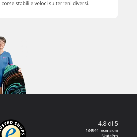
orse stabili e veloci su terreni diversi.
4.8 di 5
134944 recensioni
SkatePro