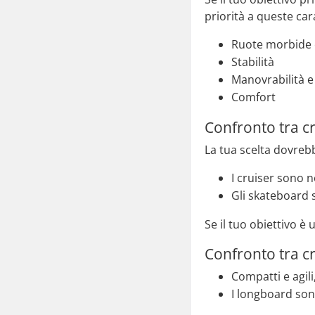
priorità a queste car
Ruote morbide 
Stabilità
Manovrabilità e 
Comfort
Confronto tra c
La tua scelta dovrebbe
I cruiser sono no
Gli skateboard s
Se il tuo obiettivo è 
Confronto tra c
Compatti e agili
I longboard sono