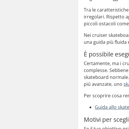
Tra le caratteristich
irregolari. Rispetto
piccoli ostacoli come 
Nei cruiser skateboa
una guida più fluida 
È possibile eseg
Certamente, ma i cru
complesse. Sebbene s
skateboard normale. 
più avanzate, uno
sk
Per scoprire cosa re
Guida allo skat
Motivi per scegl
Se il tuo obiettivo p