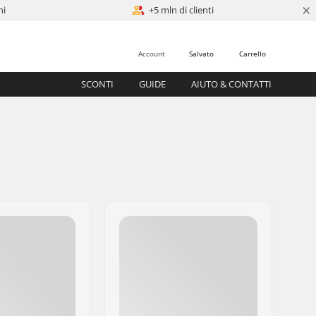
×
ni
+5 mln di clienti
Account
Salvato
Carrello
SCONTI
GUIDE
AIUTO & CONTATTI