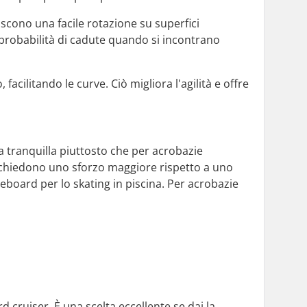
cono una facile rotazione su superfici
 probabilità di cadute quando si incontrano
cilitando le curve. Ciò migliora l'agilità e offre
 tranquilla piuttosto che per acrobazie
richiedono uno sforzo maggiore rispetto a uno
board per lo skating in piscina. Per acrobazie
.
d cruiser. È una scelta eccellente se dai la