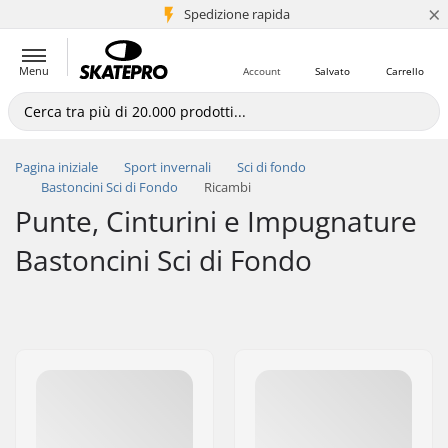
×
Spedizione rapida
+5 mln di clienti
Menu
Account
Salvato
Carrello
Pagina iniziale
Sport invernali
Sci di fondo
Bastoncini Sci di Fondo
Ricambi
Punte, Cinturini e Impugnature
Bastoncini Sci di Fondo