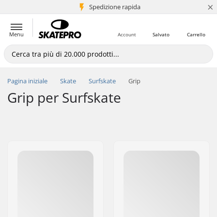
×
Spedizione rapida
+5 mln di clienti
Menu
Account
Salvato
Carrello
Pagina iniziale
Skate
Surfskate
Grip
Grip per Surfskate