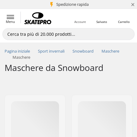
×
Spedizione rapida
+5 mln di clienti
Menu
Account
Salvato
Carrello
Pagina iniziale
Sport invernali
Snowboard
Maschere
Maschere
Maschere da Snowboard