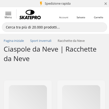
×
Spedizione rapida
+5 mln di clienti
Menu
Account
Salvato
Carrello
Pagina iniziale
Sport invernali
Racchette da Neve
Ciaspole da Neve | Racchette
da Neve