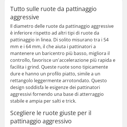
Tutto sulle ruote da pattinaggio
aggressive
Il diametro delle ruote da pattinaggio aggressive
è inferiore rispetto ad altri tipi di ruote da
pattinaggio in linea. Di solito misurano tra i 54
mm e i 64 mm, il che aiuta i pattinatori a
mantenere un baricentro più basso, migliora il
controllo, favorisce un'accelerazione più rapida e
facilita i grind. Queste ruote sono tipicamente
dure e hanno un profilo piatto, simile a un
rettangolo leggermente arrotondato. Questo
design soddisfa le esigenze dei pattinatori
aggressivi fornendo una base di atterraggio
stabile e ampia per salti e trick.
Scegliere le ruote giuste per il
pattinaggio aggressivo