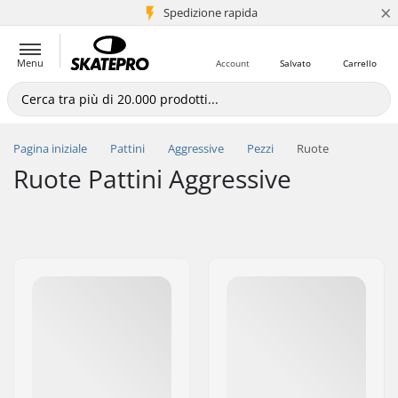
×
Spedizione rapida
+5 mln di clienti
Menu
Account
Salvato
Carrello
Pagina iniziale
Pattini
Aggressive
Pezzi
Ruote
Ruote Pattini Aggressive