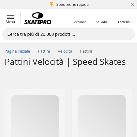
×
Spedizione rapida
+5 mln di clienti
Menu
Account
Salvato
Carrello
Pagina iniziale
Pattini
Velocità
Pattini
Pattini Velocità | Speed Skates