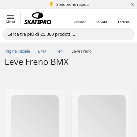
×
Spedizione rapida
+5 mln di clienti
Menu
Account
Salvato
Carrello
Pagina iniziale
BMX
Freni
Leve Freno
Leve Freno BMX