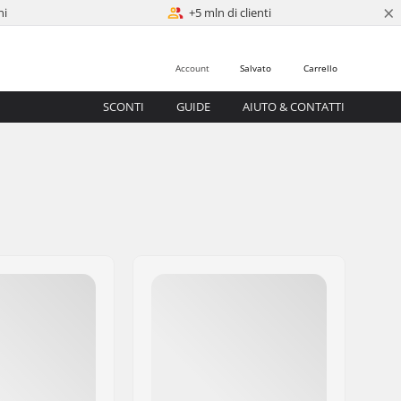
×
ni
+5 mln di clienti
Account
Salvato
Carrello
SCONTI
GUIDE
AIUTO & CONTATTI