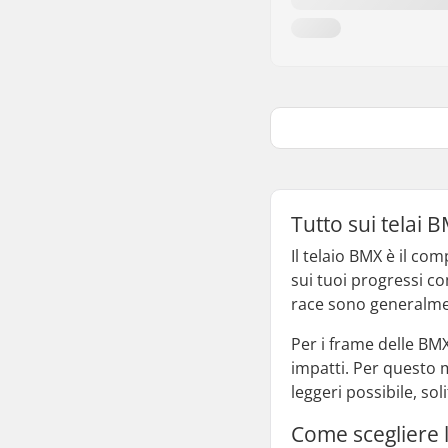
Tutto sui telai 
Il telaio BMX è il co
sui tuoi progressi co
race sono generalmen
Per i frame delle BMX
impatti. Per questo m
leggeri possibile, sol
Come scegliere l