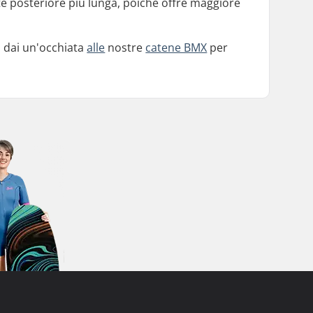
arte posteriore più lunga, poiché offre maggiore
, dai un'occhiata
alle
nostre
catene BMX
per