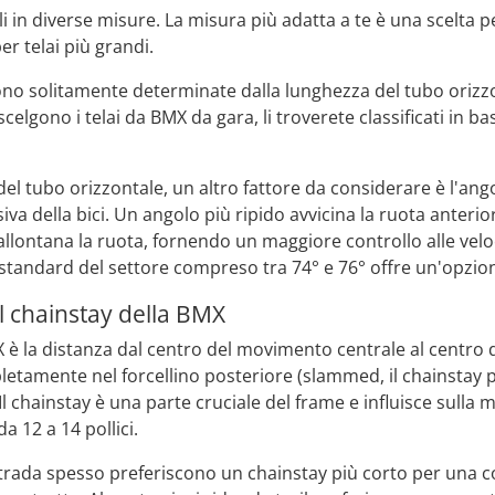
ili in diverse misure. La misura più adatta a te è una scelta p
r telai più grandi.
ono solitamente determinate dalla lunghezza del tubo orizzon
celgono i telai da BMX da gara, li troverete classificati in ba
del tubo orizzontale, un altro fattore da considerare è l'ang
a della bici. Un angolo più ripido avvicina la ruota anteriore
allontana la ruota, fornendo un maggiore controllo alle veloc
 standard del settore compreso tra 74° e 76° offre un'opzion
l chainstay della BMX
X è la distanza dal centro del movimento centrale al centro 
etamente nel forcellino posteriore (slammed, il chainstay pi
. Il chainstay è una parte cruciale del frame e influisce sulla
a 12 a 14 pollici.
 strada spesso preferiscono un chainstay più corto per una co