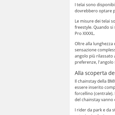
I telai sono disponib
dovrebbero optare pe
Le misure dei telai s
freestyle. Quando si s
Pro XXXXL.
Oltre alla lunghezza 
sensazione complessiv
angolo più rilassato 
preferenze, l'angolo
Alla scoperta de
Il chainstay della BM
essere inserito compl
forcellino (centrale)
del chainstay vanno d
I rider da park e da