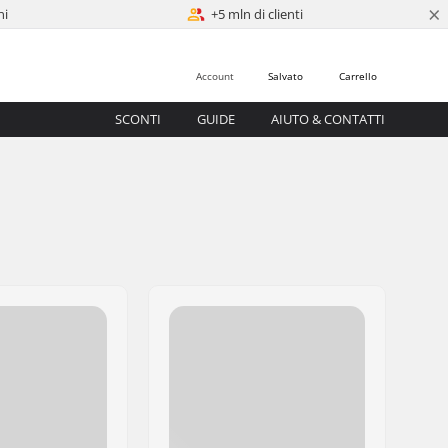
×
ni
+5 mln di clienti
Account
Salvato
Carrello
SCONTI
GUIDE
AIUTO & CONTATTI