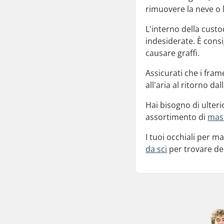
rimuovere la neve o l
L'interno della cust
indesiderate. È consi
causare graffi.
Assicurati che i fram
all'aria al ritorno dal
Hai bisogno di ulteri
assortimento di
masc
I tuoi occhiali per m
da sci
per trovare de