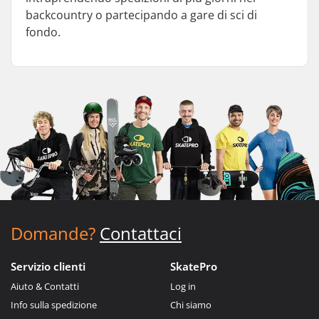
backcountry o partecipando a gare di sci di
fondo.
Domande?
Contattaci
Servizio clienti
SkatePro
Aiuto & Contatti
Log in
Info sulla spedizione
Chi siamo