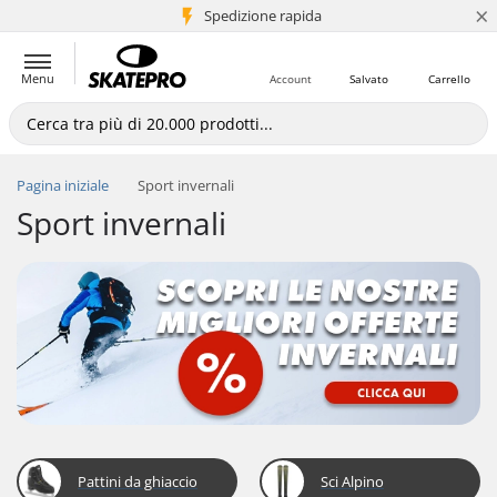
×
Spedizione rapida
+5 mln di clienti
Menu
Account
Salvato
Carrello
Pagina iniziale
Sport invernali
Sport invernali
Pattini da ghiaccio
Sci Alpino