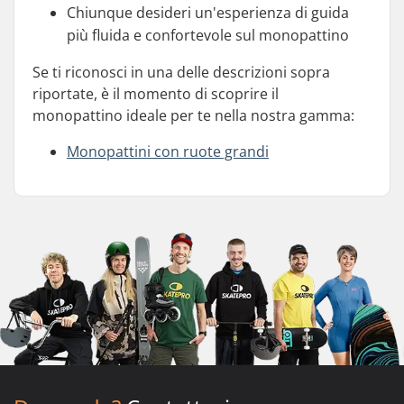
Chiunque desideri un'esperienza di guida
più fluida e confortevole sul monopattino
Se ti riconosci in una delle descrizioni sopra
riportate, è il momento di scoprire il
monopattino ideale per te nella nostra gamma:
Monopattini con ruote grandi