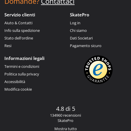
Domande?
Contattaci
Servizio clienti
SkatePro
Aiuto & Contatti
Log in
Info sulla spedizione
Chi siamo
Stato dell'ordine
Dati Societari
Resi
Pagamento sicuro
Informazioni legali
Termini e condizioni
Politica sulla privacy
Accessibilità
Modifica cookie
4.8 di 5
134960 recensioni
SkatePro
Mostra tutto