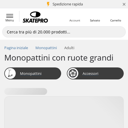
×
Spedizione rapida
+5 mln di clienti
Menu
Account
Salvato
Carrello
Pagina iniziale
Monopattini
Adulti
Monopattini con ruote grandi
Monopattini
Accessori