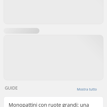
GUIDE
Mostra tutto
Monopattini con ruote grandi: una