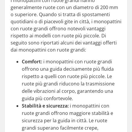
I monopattini con ruote grandi hanno
generalmente ruote con un diametro di 200 mm
o superiore. Quando si tratta di spostamenti
quotidiani o di piacevoli gite in città, i monopattini
con ruote grandi offrono notevoli vantaggi
rispetto ai modelli con ruote più piccole. Di
seguito sono riportati alcuni dei vantaggi offerti
dai monopattini con ruote grandi:
Comfort:
i monopattini con ruote grandi
offrono una guida decisamente più fluida
rispetto a quelli con ruote più piccole. Le
ruote più grandi riducono la trasmissione
delle vibrazioni al corpo, garantendo una
guida più confortevole.
Stabilità e sicurezza:
i monopattini con
ruote grandi offrono maggiore stabilità e
sicurezza per la guida in città. Le ruote
grandi superano facilmente crepe,