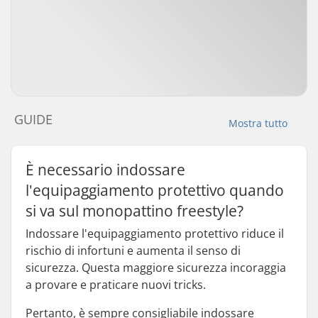
GUIDE
Mostra tutto
È necessario indossare
l'equipaggiamento protettivo quando
si va sul monopattino freestyle?
Indossare l'equipaggiamento protettivo riduce il
rischio di infortuni e aumenta il senso di
sicurezza. Questa maggiore sicurezza incoraggia
a provare e praticare nuovi tricks.
Pertanto, è sempre consigliabile indossare