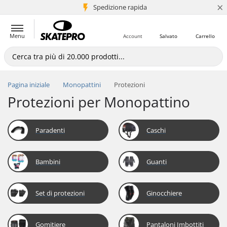
×
Spedizione rapida
+5 mln di clienti
Menu
Account
Salvato
Carrello
Pagina iniziale
Monopattini
Protezioni
Protezioni per Monopattino
Paradenti
Caschi
Bambini
Guanti
Set di protezioni
Ginocchiere
Gomitiere
Pantaloni Imbottiti