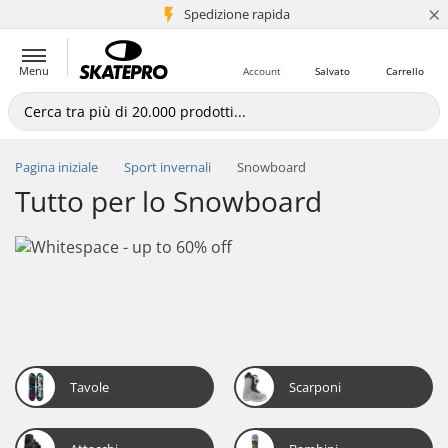
×
Spedizione rapida
+5 mln di clienti
Menu
Account
Salvato
Carrello
Pagina iniziale
Sport invernali
Snowboard
Tutto per lo Snowboard
Tavole
Scarponi