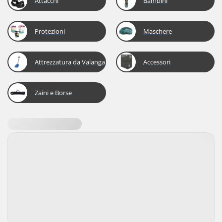
Attacchi
Bambini
Protezioni
Maschere
Attrezzatura da Valanga
Accessori
Zaini e Borse