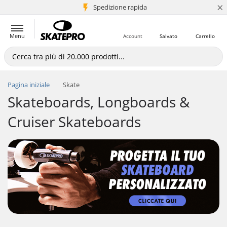
×
Spedizione rapida
+5 mln di clienti
Menu
Account
Salvato
Carrello
Pagina iniziale
Skate
Skateboards, Longboards &
Cruiser Skateboards