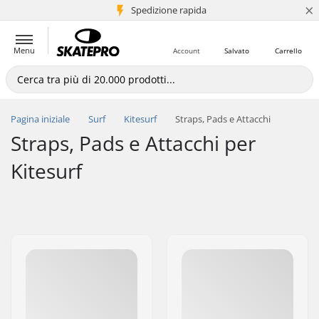
×
Spedizione rapida
+5 mln di clienti
Menu
Account
Salvato
Carrello
Pagina iniziale
Surf
Kitesurf
Straps, Pads e Attacchi
Straps, Pads e Attacchi per
Kitesurf