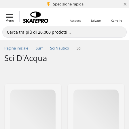
×
Spedizione rapida
+5 mln di clienti
Menu
Account
Salvato
Carrello
Pagina iniziale
Surf
Sci Nautico
Sci
Sci D'Acqua