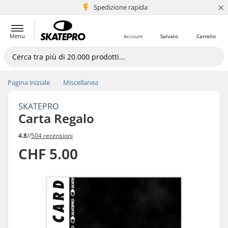
×
Spedizione rapida
+5 mln di clienti
Menu
Account
Salvato
Carrello
Pagina iniziale
Miscellanea
SKATEPRO
Carta Regalo
4.8
//
504 recensioni
CHF 5.00