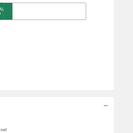
AL
O
 nel