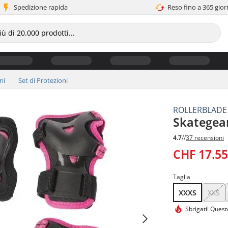
Spedizione rapida
Reso fino a 365 gior
ni
Set di Protezioni
ROLLERBLADE
Skategear
4.7
//
37 recensioni
CHF 17.5
Taglia
XXXS
XXS
Sbrigati! Ques