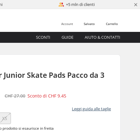
×
ni
+5 mln di clienti
Account
Salvato
Carrello
SCONTI
GUIDE
AIUTO & CONTATTI
 Junior Skate Pads Pacco da 3
5
CHF 27.00
Sconto di
CHF 9.45
Leggi guida alle taglie
XS
to prodotto
si esaurisce in fretta