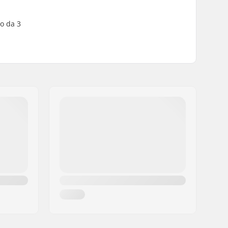
co da 3