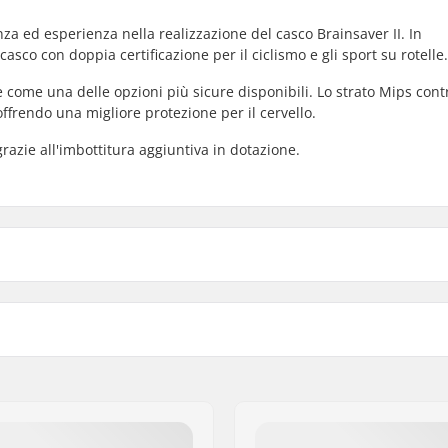
za ed esperienza nella realizzazione del casco Brainsaver II. In
asco con doppia certificazione per il ciclismo e gli sport su rotelle.
e come una delle opzioni più sicure disponibili. Lo strato Mips cont
 offrendo una migliore protezione per il cervello.
grazie all'imbottitura aggiuntiva in dotazione.
XS-S
erna
L/XL
Materiale Imbottitura:
3
,
ASTM 1492 / 1447
Spessore imbottitura:
Extra imbottitura inclusa: