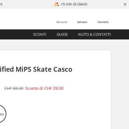
×
ni
+5 mln di clienti
Account
Salvato
Carrello
SCONTI
GUIDE
AIUTO & CONTATTI
ified MiPS Skate Casco
0
CHF 88.00
Sconto di
CHF 29.00