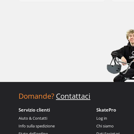
Domande?
Contattaci
Servizio clienti
SkatePro
Aiuto & Contatti
Log in
Info sulla spedizione
Chi siamo
Stato dell'ordine
Dati Societari