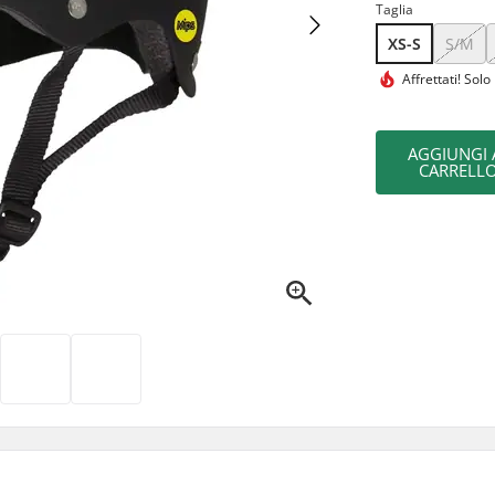
Taglia
XS-S
S/M
Affrettati!
Solo 
AGGIUNGI 
CARRELL