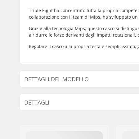
Triple Eight ha concentrato tutta la propria competen
collaborazione con il team di Mips, ha sviluppato un c
Grazie alla tecnologia Mips, questo casco si distingu
a ridurre le forze derivanti dagli impatti rotazionali,
Regolare il casco alla propria testa è semplicissimo, 
DETTAGLI DEL MODELLO
Modello
Misura Int
DETTAGLI
Taglia regolabile:
No
Certificazioni:
CPSC 120
Tipo di corazza esterna:
ABS