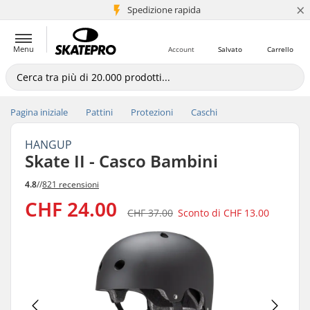
×
Spedizione rapida
+5 mln di clienti
Menu
Account
Salvato
Carrello
Pagina iniziale
Pattini
Protezioni
Caschi
HANGUP
Skate II - Casco Bambini
4.8
//
821 recensioni
CHF 24.00
CHF 37.00
Sconto di
CHF 13.00