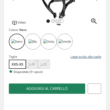
Video
Colore:
Nero
Taglia
Leggi guida alle taglie
XXS-XS
S-M
L-XL
Disponibile (5+ pezzi)
AGGIUNGI AL CARRELLO