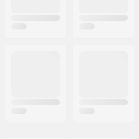
Materiale Imbottitura:
Imbottitura
Spessore imbottitura:
4mm
Extra imbottitura
Sì
inclusa:
Peso:
400g