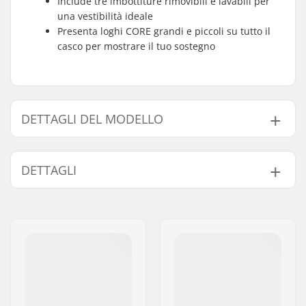
Include tre imbottiture rimovibili e lavabili per
una vestibilità ideale
Presenta loghi CORE grandi e piccoli su tutto il
casco per mostrare il tuo sostegno
DETTAGLI DEL MODELLO
Modello
Misura Interna
DETTAGLI
XS-S
48cm, 49cm, 50cm, 51cm, 52cm, 53cm, 54cm
S-M
55cm, 56cm, 57cm, 58cm
Taglia regolabile:
No
L-XL
59cm, 60cm, 61cm
Certificazioni:
EN 1078
,
CPSC 1203
Tipo di corazza
In-mold
esterna:
Tipo di imbottitura
EPS
del casco: