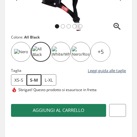
Colore:
All Black
+5
Taglia
Leggi guida alle taglie
XS-S
S-M
L-XL
Sbrigati! Questo prodotto
si esaurisce in fretta
AGGIUNGI AL CARRELLO