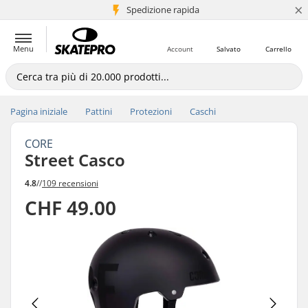
×
Spedizione rapida
+5 mln di clienti
Menu
Account
Salvato
Carrello
Pagina iniziale
Pattini
Protezioni
Caschi
CORE
Street Casco
4.8
//
109 recensioni
CHF 49.00