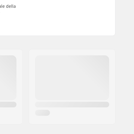
ale della
e