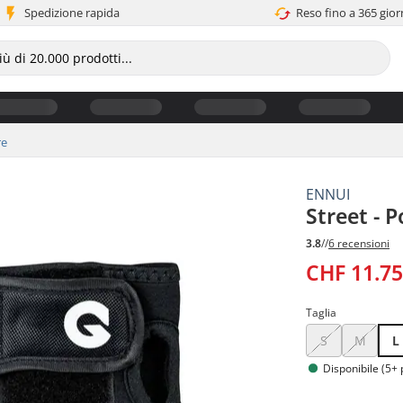
Spedizione rapida
Reso fino a 365 gior
re
ENNUI
Street - P
3.8
//
6 recensioni
CHF 11.7
Taglia
S
M
L
Disponibile (5+ 