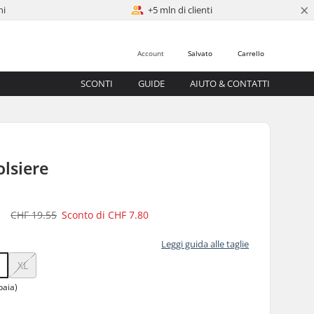
×
ni
+5 mln di clienti
Account
Salvato
Carrello
SCONTI
GUIDE
AIUTO & CONTATTI
olsiere
5
CHF 19.55
Sconto di
CHF 7.80
Leggi guida alle taglie
XL
paia)