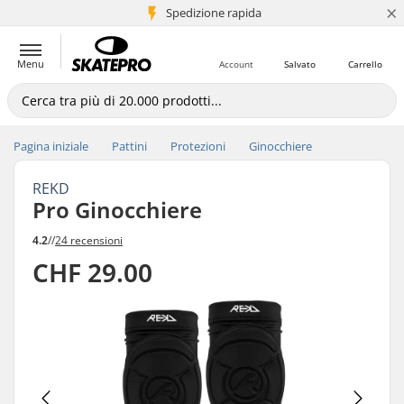
×
Spedizione rapida
+5 mln di clienti
Menu
Account
Salvato
Carrello
Pagina iniziale
Pattini
Protezioni
Ginocchiere
REKD
Pro Ginocchiere
4.2
//
24 recensioni
CHF 29.00