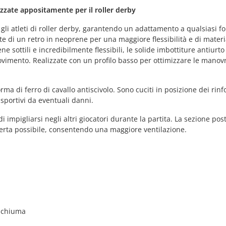
lizzate appositamente per il roller derby
gli atleti di roller derby, garantendo un adattamento a qualsiasi f
tate di un retro in neoprene per una maggiore flessibilità e di materi
ne sottili e incredibilmente flessibili, le solide imbottiture antiurt
vimento. Realizzate con un profilo basso per ottimizzare le manovr
ma di ferro di cavallo antiscivolo. Sono cuciti in posizione dei rinf
 sportivi da eventuali danni.
 impigliarsi negli altri giocatori durante la partita. La sezione pos
perta possibile, consentendo una maggiore ventilazione.
/schiuma