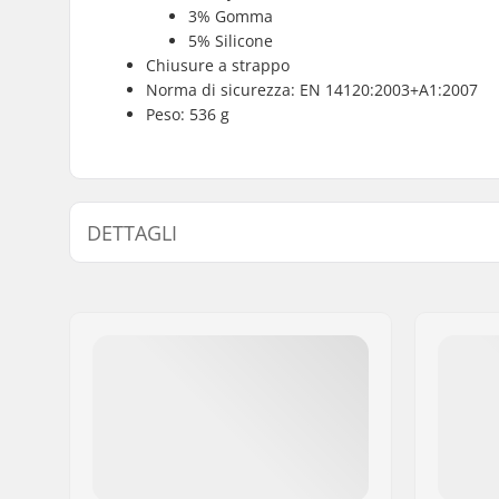
3% Gomma
5% Silicone
Chiusure a strappo
Norma di sicurezza: EN 14120:2003+A1:2007
Peso: 536 g
DETTAGLI
Genere:
Unisex
Protezione:
Guscio in 
urti, EVA 