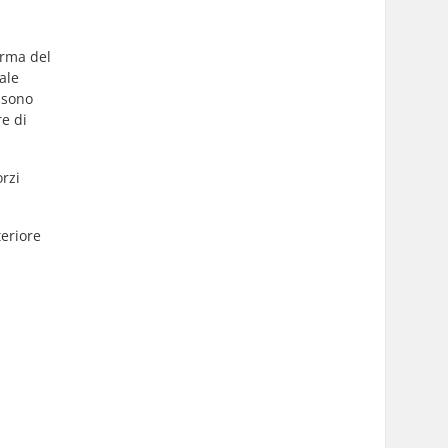
orma del
ale
o sono
e di
orzi
teriore