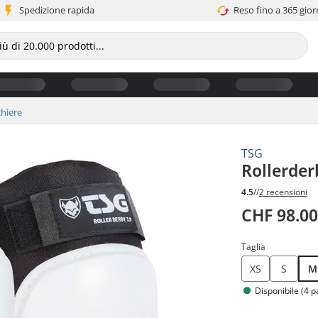
Spedizione rapida
Reso fino a 365 gior
hiere
TSG
Rollerder
4.5
//
2 recensioni
CHF 98.0
Taglia
XS
S
M
Disponibile (4 p