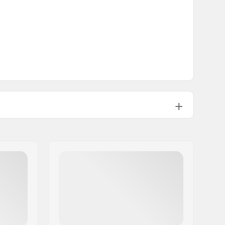
Doppio strap elastico, Chiusura in
Velcro
EN 14120