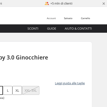
×
ni
+5 mln di clienti
Account
Salvato
Carrello
SCONTI
GUIDE
AIUTO & CONTATTI
by 3.0 Ginocchiere
0
Leggi guida alle taglie
L
XL
XXL-3XL
aia)