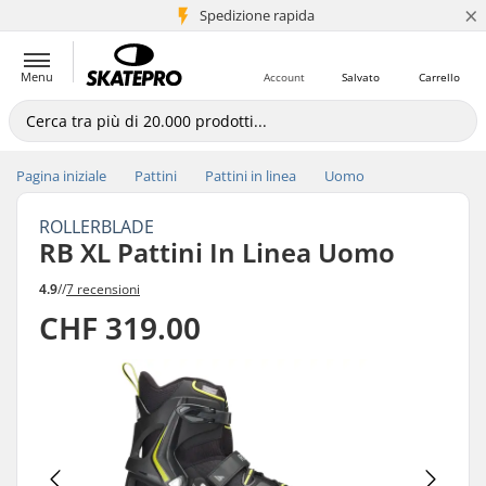
×
Spedizione rapida
+5 mln di clienti
Menu
Account
Salvato
Carrello
Pagina iniziale
Pattini
Pattini in linea
Uomo
ROLLERBLADE
RB XL Pattini In Linea Uomo
4.9
//
7 recensioni
CHF 319.00