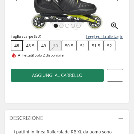
Taglia scarpe (EU)
Leggi guida alle taglie
48
48.5
49
50
50.5
51
51.5
52
Affrettati!
Solo 2 disponibile
AGGIUNGI AL CARRELLO
DESCRIZIONE
I pattini in linea Rollerblade RB XL da uomo sono