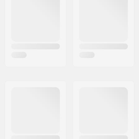
Freno:
Sì
Peso massimo del
100 kg
rider:
Consigliato per:
Pattinaggio Fitness
,
Pattini training