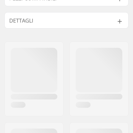
Trova prodotti compatibili con Rollerblade RB XL
Pattini In Linea Uomo:
DETTAGLI
Diametro delle ruote:
90mm
Pezzi compatibili
Materiale telaio:
Alluminio
Scarpone/struttura:
Morbido
Livello:
Principiante
Chiusura:
Lacci, Powerstrap,
Fibbia
Precisione dei
SG5
cuscinetti:
Durezza delle ruote:
84A
Massimo diametro
90mm
della ruota:
Cuff:
Occhiello per il
trasporto integrato