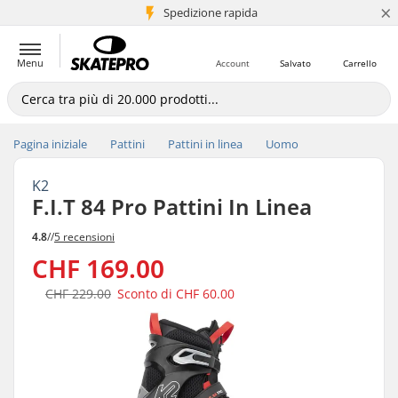
×
Spedizione rapida
+5 mln di clienti
Menu
Account
Salvato
Carrello
Pagina iniziale
Pattini
Pattini in linea
Uomo
K2
F.I.T 84 Pro Pattini In Linea
4.8
//
5 recensioni
CHF 169.00
CHF 229.00
Sconto di
CHF 60.00