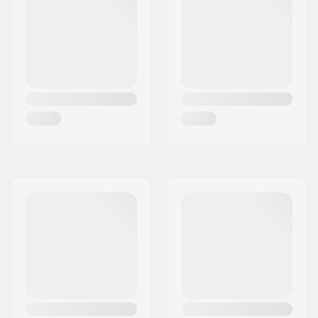
della ruota:
Materiale dello
Maglia, Plastica
scarpone:
Materiale del Liner:
Maglia traspirabile,
Imbottitura
Cuff:
Supporto laterale
alto,
Occhiello per il
trasporto integrato
Montaggio:
Riveted
Freno:
Sì
Peso:
1650g
Consigliato per:
Pattinaggio Fitness