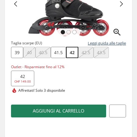
Taglia scarpe (EU)
Leggi guida alle taglie
39
40
40.5
41.5
42
42.5
43.5
Outlet - Risparmiate fino al 12%
42
CHF 149.00
Affrettati!
Solo 3 disponibile
AGGIUNGI AL CARRELLO