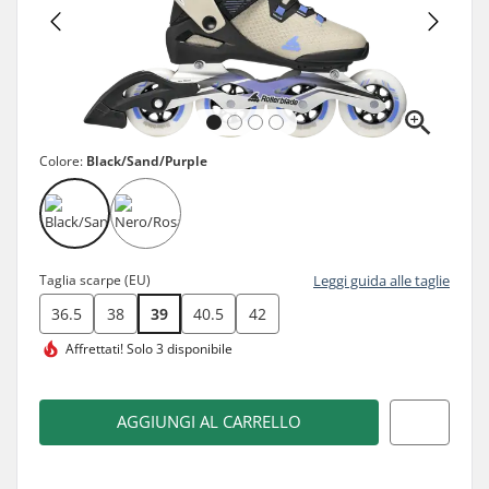
Colore:
Black/Sand/Purple
Taglia scarpe (EU)
Leggi guida alle taglie
36.5
38
39
40.5
42
Affrettati!
Solo 3 disponibile
AGGIUNGI AL CARRELLO