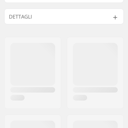
DETTAGLI
Diametro delle ruote:
90mm
Materiale telaio:
Alluminio
Scarpone/struttura:
Morbido
Livello:
Principiante
Caratteristiche del
Costruito all'interno,
liner:
Anatomico
Chiusura:
Lacci, Powerstrap,
Fibbe per micro
regolazioni
Precisione dei
SG9
cuscinetti:
Durezza delle ruote:
84A
Tipi di piastre:
Setup piatto