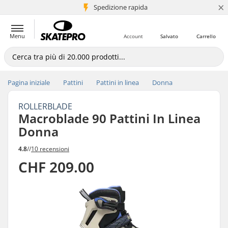
×
Spedizione rapida
+5 mln di clienti
Menu
Account
Salvato
Carrello
Pagina iniziale
Pattini
Pattini in linea
Donna
ROLLERBLADE
Macroblade 90 Pattini In Linea
Donna
4.8
//
10 recensioni
CHF 209.00