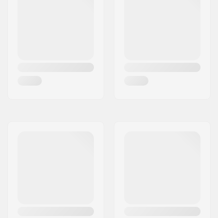
Passo:
280mm
Massimo diametro
90mm
della ruota:
Materiale dello
Tessile, Maglia,
scarpone:
Composito
Materiale del Liner:
Maglia traspirabile,
Imbottitura
Cuff:
Supporto laterale
alto,
Occhiello per il
trasporto integrato
Freno:
Incluso (opzionale)
Consigliato per:
Pattinaggio Fitness