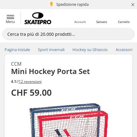
×
Spedizione rapida
+5 mln di clienti
Menu
Account
Salvato
Carrello
Pagina iniziale
Sport invernali
Hockey su Ghiaccio
Accessori
CCM
Mini Hockey Porta Set
4.1
//
12 recensioni
CHF 59.00