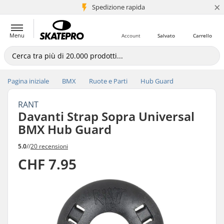
×
Spedizione rapida
+5 mln di clienti
Menu
Account
Salvato
Carrello
Pagina iniziale
BMX
Ruote e Parti
Hub Guard
RANT
Davanti Strap Sopra Universal
BMX Hub Guard
5.0
//
20 recensioni
CHF 7.95