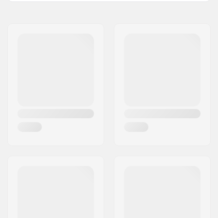
Diametro perno
10mm
ruota:
Peso:
28.3g