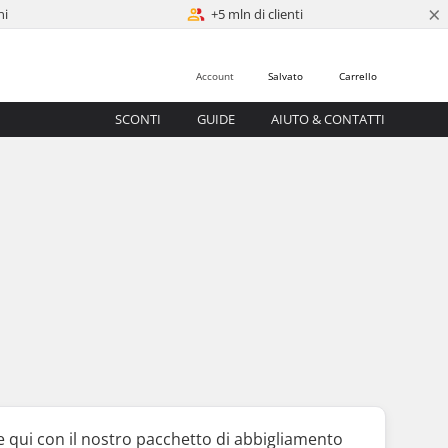
×
ni
+5 mln di clienti
Account
Salvato
Carrello
SCONTI
GUIDE
AIUTO & CONTATTI
e qui con il nostro pacchetto di abbigliamento